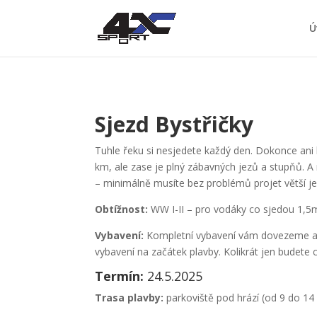
Ú
Sjezd Bystřičky
Tuhle řeku si nesjedete každý den. Dokonce ani
km, ale zase je plný zábavných jezů a stupňů. A 
– minimálně musíte bez problémů projet větší je
Obtížnost:
WW I-II – pro vodáky co sjedou 1,5
Vybavení:
Kompletní vybavení vám dovezeme až 
vybavení na začátek plavby. Kolikrát jen budete c
Termín:
24.5.2025
Trasa plavby:
parkoviště pod hrází (od 9 do 1