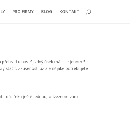
LY
PRO FIRMY
BLOG
KONTAKT
ch přehrad u nás. Sjízdný úsek má sice jenom 5
ly stačit. Zkušenosti už ale nějaké potřebujete
htít dát řeku ještě jednou, odvezeme vám