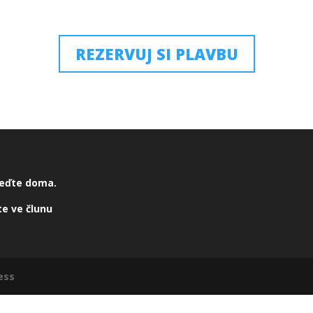
REZERVUJ SI PLAVBU
eďte doma.
e ve člunu
ess