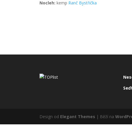
Nocleh:
kemp
Ranč Bystřička
Nes
Seďt
Design od
Elegant Themes
| Běží na
WordPr