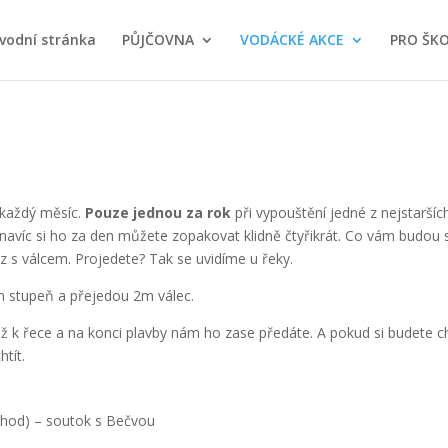
vodní stránka
PŮJČOVNA
VODÁCKÉ AKCE
PRO ŠKO
 každý měsíc.
Pouze jednou za rok
při vypouštění jedné z nejstarší
navíc si ho za den můžete zopakovat klidně čtyřikrát. Co vám budou sí
z s válcem. Projedete? Tak se uvidíme u řeky.
m stupeň a přejedou 2m válec.
k řece a na konci plavby nám ho zase předáte. A pokud si budete c
htít.
4 hod) – soutok s Bečvou